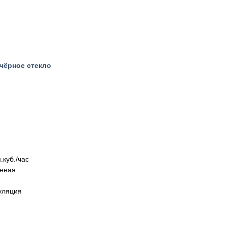
 чёрное стекло
.куб./час
енная
уляция